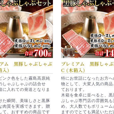
アム 黒豚しゃぶしゃぶ
プレミアム 黒豚しゃぶ
箱入)
C (木箱入)
ピンク色をした霧島高原純
特にお世話になったお方へ
のしゃぶしゃぶの詰合せ
物として、大変人気の商品
箱に入れての発送となりま
ております。
木箱を食卓に並べると、黒
けた瞬間、美味しさと黒豚
ぶしゃぶ専門店の雰囲気も
な肉質を実感できます。贈
め、大人数でもボリューム
して、おすすめの商品です
ますのでとても満足いただ