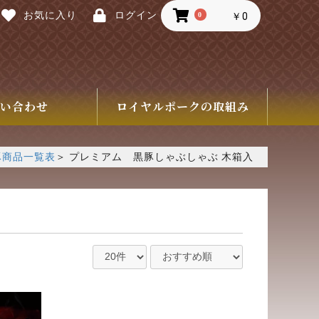
お気に入り
ログイン
0
￥0
い合わせ
ロイヤルポークの取組み
豚商品一覧表
＞
プレミアム 黒豚しゃぶしゃぶ 木箱入