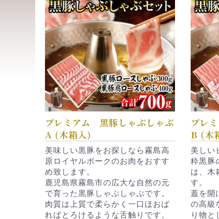
プレミアム 黒豚しゃぶしゃぶ
プレミ
A (木箱入)
B (木
美味しい黒豚をお探しなら霧島高
美しい
原ロイヤルポークのお肉をおすす
粋黒豚
め致します。
は、木
鹿児島県霧島市の広大な自然の元
す。
で育った黒豚しゃぶしゃぶです。
蓋を開
肉質は上質で柔らかく一口ほおば
の高級
ればとろけるような舌触りです。
り物と