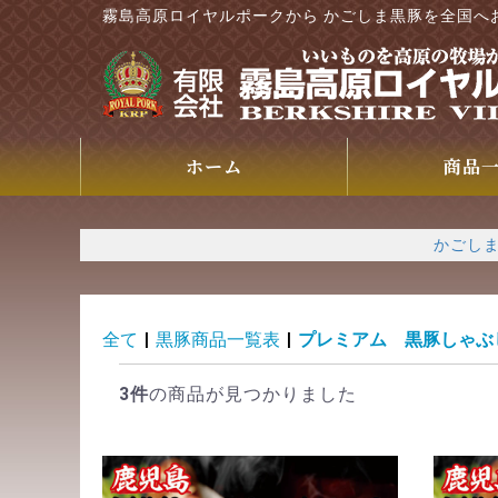
霧島高原ロイヤルポークから かごしま黒豚を全国へ
ホーム
商品
かごしま
全て
|
黒豚商品一覧表
|
プレミアム 黒豚しゃぶ
3件
の商品が見つかりました