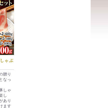
しゃぶ
の贈り
となっ
豚しゃ
楽し
があり
けます