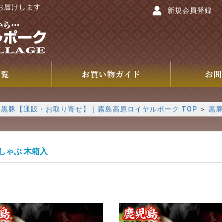
お届けします
新規会員登録
一覧
お買い物ガイド
お問
黒豚【通販・お取り寄せ】｜霧島高原ロイヤルポーク TOP
＞
黒
しゃぶ 木箱入